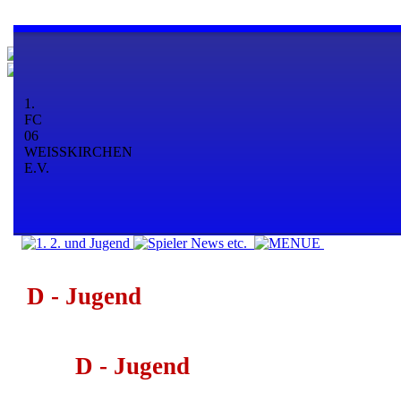
1.
FC
06
WEISSKIRCHEN
E.V.
D - Jugend
D - Jugend